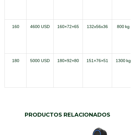
160
4600 USD
160×72×65
132x56x36
800 kg
180
5000 USD
180×92×80
151×76×51
1300 kg
PRODUCTOS RELACIONADOS