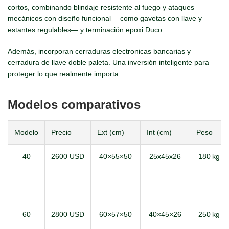
cortos, combinando blindaje resistente al fuego y ataques
mecánicos con diseño funcional —como gavetas con llave y
estantes regulables— y terminación epoxi Duco.
Además, incorporan cerraduras electronicas bancarias y
cerradura de llave doble paleta. Una inversión inteligente para
proteger lo que realmente importa.
Modelos comparativos
Modelo
Precio
Ext (cm)
Int (cm)
Peso
40
2600 USD
40×55×50
25x45x26
180 kg
60
2800 USD
60×57×50
40×45×26
250 kg