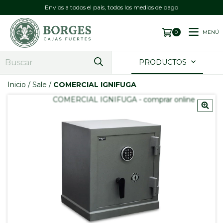
Envios a todos el país, todos los medios de pago
MENÚ
0
PRODUCTOS
Inicio
/
Sale
/
COMERCIAL IGNIFUGA