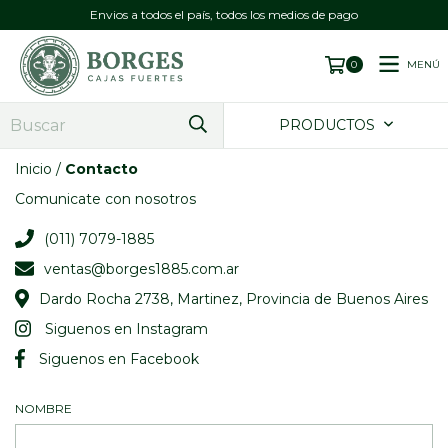
Envios a todos el país, todos los medios de pago
MENÚ
0
PRODUCTOS
Inicio
/
Contacto
Comunicate con nosotros
(011) 7079-1885
ventas@borges1885.com.ar
Dardo Rocha 2738, Martinez, Provincia de Buenos Aires
Siguenos en Instagram
Siguenos en Facebook
NOMBRE