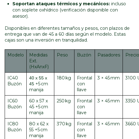
Soportan ataques térmicos y mecánicos:
incluso
con soplete oxhídrico (verificación disponible con
asesor).
Disponibles en diferentes tamaños y pesos, con plazos de
entrega que van de 45 a 60 días según el modelo. Estas
cajas son una inversión en tranquilidad.
Modelo
Medidas
Peso
Buzón
Pasadores
Preci
Ext.
(HxAnxF)
IC40
180 kg
Frontal
3 × 45 mm
3100 
40 x 55 x
Buzón
+5 cm
con
45
manija
llave
IC60
60 x 57 x
250 kg
Frontal
3 × 45 mm
3350 
Buzón
45 +5 cm
con
manija
llave
IC80
80 x 62 x
370 kg
Frontal
3 × 45 mm
3660 
Buzón
55 +5 cm
con
manija
llave