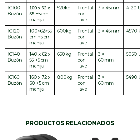
IC100
520kg
Frontal
3 × 45 mm
4120 
100 x 62 x
Buzón
+5 cm
con
55
manija
llave
IC120
100×62×55
600kg
Frontal
3 × 45 mm
4570
Buzón
cm +5 cm
con
manija
llave
IC140
140 x 62 x
650 kg
Frontal
3 ×
5050 
Buzón
55 +5 cm
con
60 mm
manija
llave
IC160
160 x 72 x
800kg
Frontal
3 ×
5490
Buzón
60 +5 cm
con
60 mm
manija
llave
PRODUCTOS RELACIONADOS