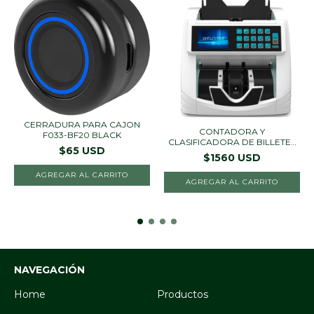
CERRADURA PARA CAJON
CONTADORA Y
F033-BF20 BLACK
CLASIFICADORA DE BILLETES
$65 USD
C1...
$1560 USD
AGREGAR AL CARRITO
AGREGAR AL CARRITO
NAVEGACIÓN
Home
Productos